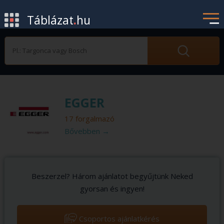
Táblázat
.
hu
EGGER
17 forgalmazó
Bővebben →
Beszerzel? Három ajánlatot begyűjtünk Neked
gyorsan és ingyen!
Csoportos ajánlatkérés