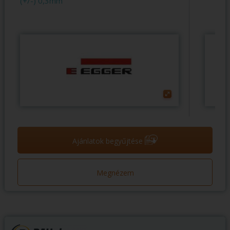
(+/-) 0,3mm
➝
Ajánlatok begyűjtése
Megnézem