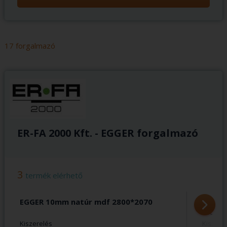
17 forgalmazó
ER-FA 2000 Kft. - EGGER forgalmazó
3
termék elérhető
EGGER 10mm natúr mdf 2800*2070
EGGER
mdf 2
Kiszerelés
Kiszere