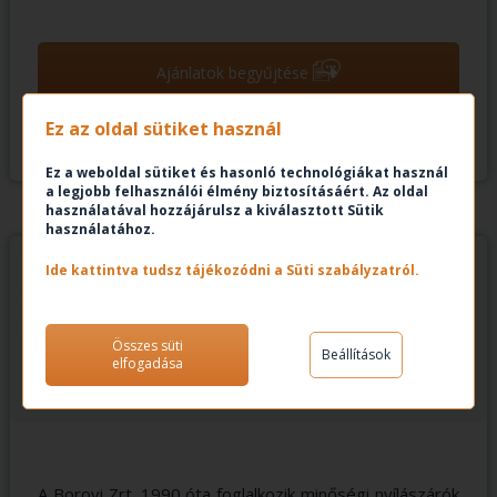
➝
Ajánlatok begyűjtése
Ez az oldal sütiket használ
Megnézem
Ez a weboldal sütiket és hasonló technológiákat használ
a legjobb felhasználói élmény biztosításáért. Az oldal
használatával hozzájárulsz a kiválasztott Sütik
használatához.
Ide kattintva tudsz tájékozódni a Süti szabályzatról.
Összes süti
Beállítások
BOROVI Zrt. - EGGER forgalmazó
elfogadása
A Borovi Zrt. 1990 óta foglalkozik minőségi nyílászárók