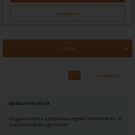
Megnézem
Szűrők
2
Következő
»
Gyakori kérdések
Hogyan tudom a szimpatikus cégeket elmenteni és
összehasonlítani egymással?
A 'Saját listáim' és a 'Cégek összehasonlítása' funkciók