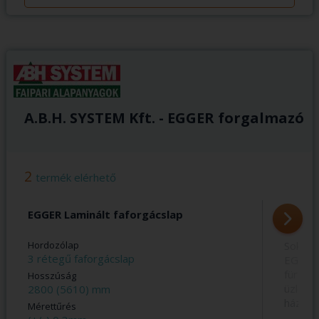
A.B.H. SYSTEM Kft. - EGGER forgalmazó
2
termék elérhető
EGGER Laminált faforgácslap
Egger
Hordozólap
Sokold
3 rétegű faforgácslap
EGGER
fürdős
Hosszúság
üzletb
2800 (5610) mm
háztart
Mérettűrés