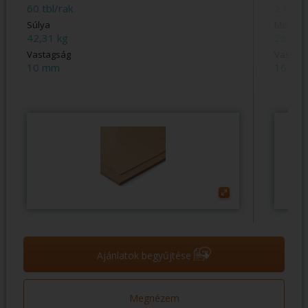
60 tbl/rak
24 tbl/
Súlya
Méret
42,31 kg
2800x
Vastagság
Vastag
10 mm
16 mm
➝
Ajánlatok begyűjtése
Megnézem