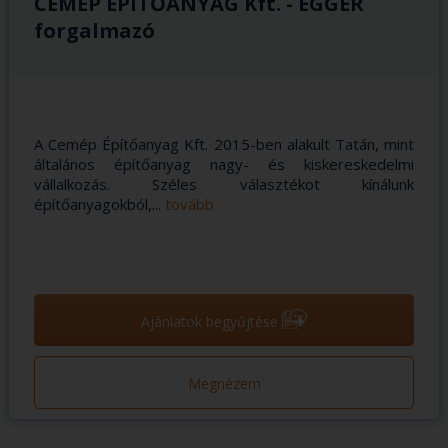
CEMÉP ÉPÍTŐANYAG Kft. - EGGER
forgalmazó
A Cemép Építőanyag Kft. 2015-ben alakult Tatán, mint
általános építőanyag nagy- és kiskereskedelmi
vállalkozás. Széles választékot kínálunk
építőanyagokból,...
tovább
➝
Ajánlatok begyűjtése
Megnézem